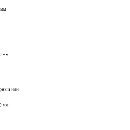
 мм
0 мм
ерный или
0 мм