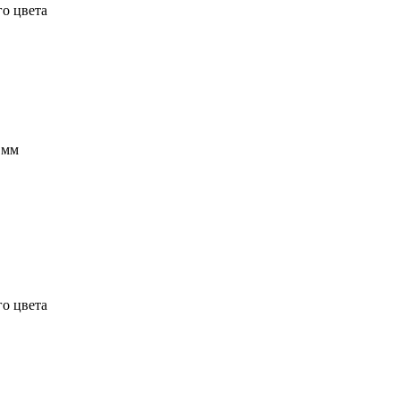
го цвета
 мм
го цвета