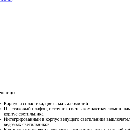
лешницы
Корпус из пластика, цвет - мат. алюминий
Пластиковый плафон, источник света - компактная люмин. лам
корпус светильника
Интегрированный в корпус ведущего светильника выключател
ведомых светильников
В комплект поставки ведущего светильника входит сетевой каб