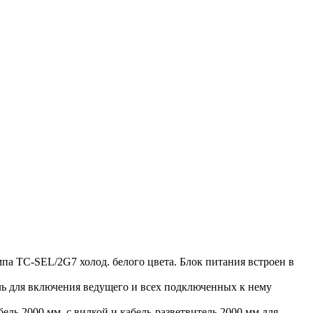
па TC-SEL/2G7 холод. белого цвета. Блок питания встроен в
ь для включения ведущего и всех подключенных к нему
ель 2000 мм, с вилкой и кабель-разветвитель 2000 мм для