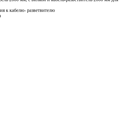
ия к кабелю- разветвителю
а