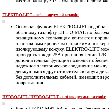
жестко блокируется - ход поршня невозмож
ELEKTRO-LIFT - неблокируемый газлифт
Основная функия ELEKTRO-LIFT подобна
обычному газлифту LIFT-O-MAT, но благод
оснащенному скользящим контактом поршн
пластиковым крепежам с плоскими штекера
изолирующему кожуху, ELEKTRO-LIFT мо
проводить ток до 25А при напряжении 12В.
дополнительная функция позволяет обеспеч
надежное электрическое соединение между
движущимися друг относительно друга дет
без дополнительных кабелей, имеющих вер
повреждения
HYDRO-LIFT / HYDRO-LIFT-T - неблокируемый газлифт
Как и LIFT-O-MAT FR позволяет бесступенч