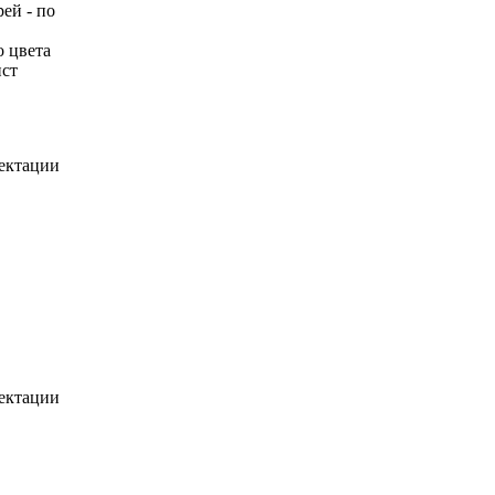
ей - по
о цвета
ист
лектации
лектации