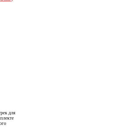
рек для
мплекте
ого