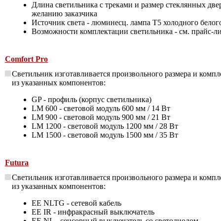
Длина светильника с треками и размер стеклянных двер
желанию заказчика
Источник света - люминесц. лампа Т5 холодного белог
Возможности комплектации светильника - см. прайс-л
Comfort Pro
Светильник изготавливается произвольного размера и комп
из указанных компонентов:
GP - профиль (корпус светильника)
LM 600 - световой модуль 600 мм / 14 Вт
LM 900 - световой модуль 900 мм / 21 Вт
LM 1200 - световой модуль 1200 мм / 28 Вт
LM 1500 - световой модуль 1500 мм / 35 Вт
Futura
Светильник изготавливается произвольного размера и комп
из указанных компонентов:
EE NLTG - сетевой кабель
EE IR - инфракрасный выключатель
EE NL - сенсорный выключатель со светодиодом